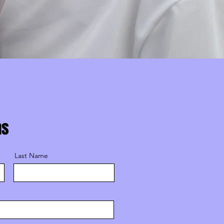
ns
Last Name