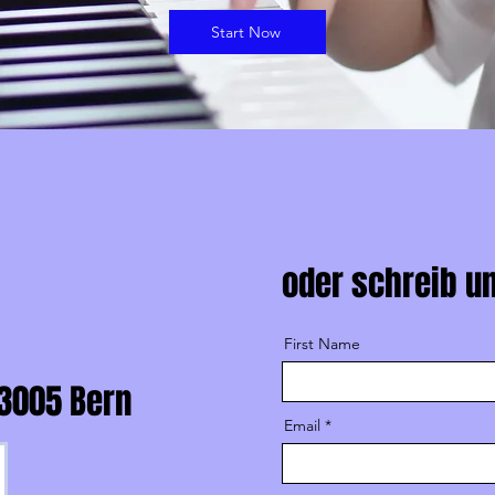
Start Now
oder schreib u
First Name
 3005 Bern
Email