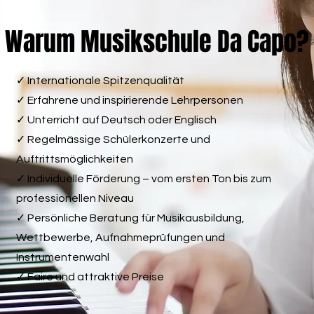
Warum Musikschule Da Capo?
✓ Internationale Spitzenqualität
✓ Erfahrene und inspirierende Lehrpersonen
✓ Unterricht auf Deutsch oder Englisch
✓ Regelmässige Schülerkonzerte und
Auftrittsmöglichkeiten
✓ Individuelle Förderung – vom ersten Ton bis zum
professionellen Niveau
✓ Persönliche Beratung für Musikausbildung,
Wettbewerbe, Aufnahmeprüfungen und
Instrumentenwahl
✓ Faire und attraktive Preise