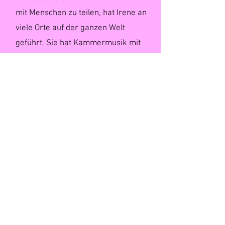
mit Menschen zu teilen, hat Irene an
viele Orte auf der ganzen Welt
geführt. Sie hat Kammermusik mit
vielen herausragenden Musikern
wie Dimitri Ashkenazy, Yvonne
Lang, dem Polaris Quartet, Alison
Balsom, Joshua Bell, Andrew
Marriner, Jan Vogler, Pedro Franco
oder Yulianna Avdeeva gespielt.
Irene ist Absolventin des
Conservatorio della Svizzera
Italiana in Lugano, Schweiz, wo sie
einen Master in Performance
erwarb, sowie des CAS von der