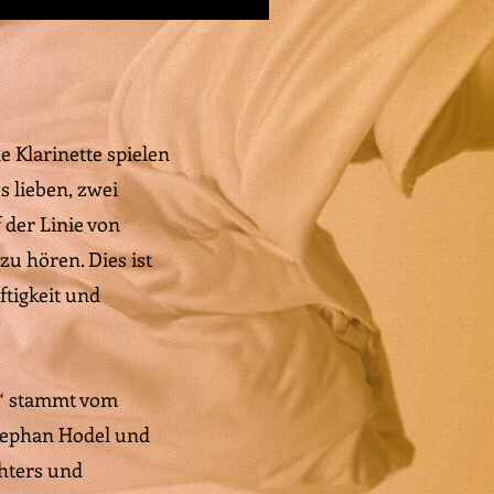
 Klarinette spielen
s lieben, zwei
 der Linie von
u hören. Dies ist
ftigkeit und
s“ stammt vom
tephan Hodel und
chters und