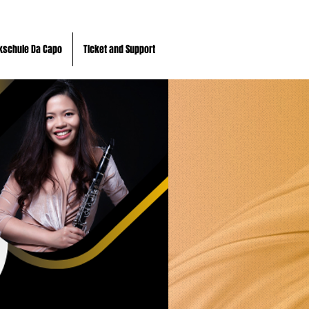
kschule Da Capo
TIcket and Support