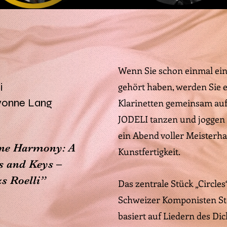
Wenn Sie schon einmal eine
i
gehört haben, werden Sie e
vonne Lang
Klarinetten gemeinsam auf
JODELI tanzen und joggen z
ein Abend voller Meisterha
One Harmony: A
Kunstfertigkeit.
ts and Keys –
s Roelli”
Das zentrale Stück „Circle
Schweizer Komponisten S
basiert auf Liedern des Di