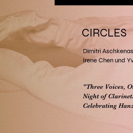
CIRCLES
Dimitri Aschkenas
Irene Chen und Y
"Three Voices, 
Night of Clarine
Celebrating Hanz