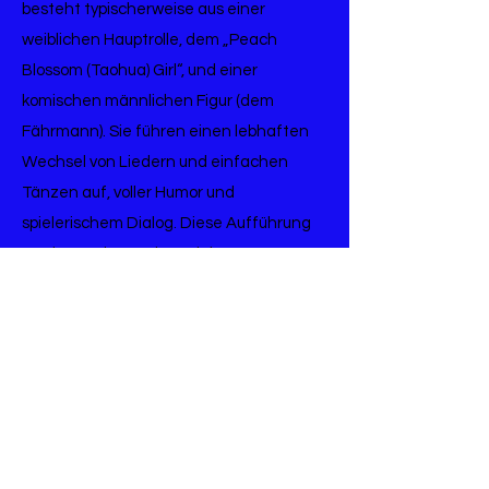
besteht typischerweise aus einer
weiblichen Hauptrolle, dem „Peach
Blossom (Taohua) Girl“, und einer
komischen männlichen Figur (dem
Fährmann). Sie führen einen lebhaften
Wechsel von Liedern und einfachen
Tänzen auf, voller Humor und
spielerischem Dialog. Diese Aufführung
war besonders während der
Landwirtschaftszeit beliebt und diente
sowohl als festliche Unterhaltung bei
religiösen Veranstaltungen als auch als
unterhaltsame Form von Gesang und
Tanz für die breite Öffentlichkeit.
„Pfirsichblüte nimmt die Fähre“ stammt
aus den Melodien der traditionellen