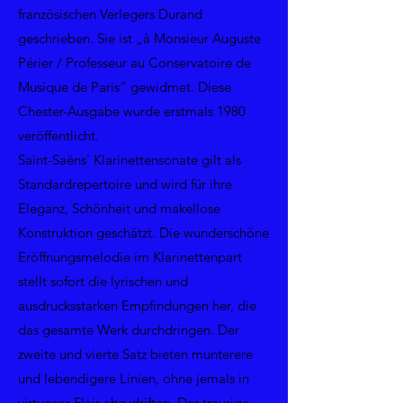
französischen Verlegers Durand
geschrieben. Sie ist „à Monsieur Auguste
Périer / Professeur au Conservatoire de
Musique de Paris“ gewidmet. Diese
Chester-Ausgabe wurde erstmals 1980
veröffentlicht.
Saint-Saëns' Klarinettensonate gilt als
Standardrepertoire und wird für ihre
Eleganz, Schönheit und makellose
Konstruktion geschätzt. Die wunderschöne
Eröffnungsmelodie im Klarinettenpart
stellt sofort die lyrischen und
ausdrucksstarken Empfindungen her, die
das gesamte Werk durchdringen. Der
zweite und vierte Satz bieten munterere
und lebendigere Linien, ohne jemals in
virtuoses Flair abzudriften. Der traurige